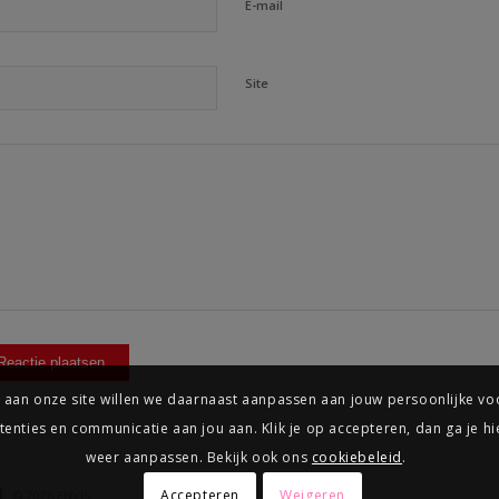
E-mail
Site
ek aan onze site willen we daarnaast aanpassen aan jouw persoonlijke v
nties en communicatie aan jou aan. ​Klik je op accepteren, dan ga je h
weer aanpassen. Bekijk ook ons
cookiebeleid
.
Accepteren
Weigeren
© 2026
ENVIS
.