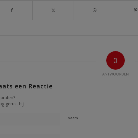
0
ANTWOORDEN
aats een Reactie
praten?
g gerust bij!
Naam