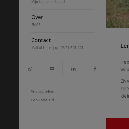
Mijn klanten in beeld
Over
ENVIS
Contact
Le
Mail of bel mij op 06 21 645 443
Heb
web
ENV
zel
Privacybeleid
klei
Cookiebeleid