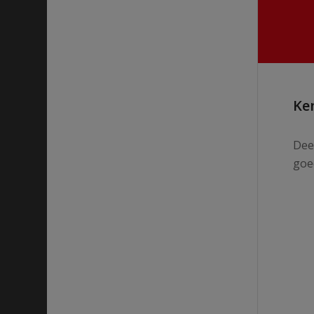
Ken
Dee
goed