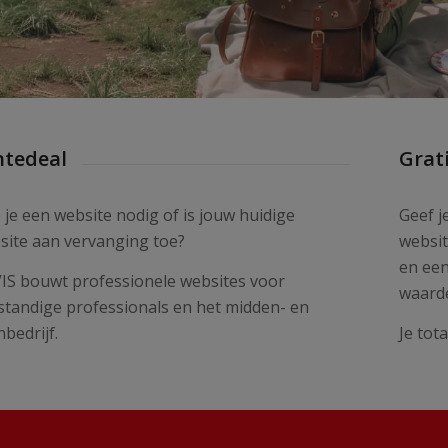
ntedeal
Grat
 je een website nodig of is jouw huidige
Geef j
site aan vervanging toe?
websit
en een
IS bouwt professionele websites voor
waarde
fstandige professionals en het midden- en
nbedrijf.
Je tot