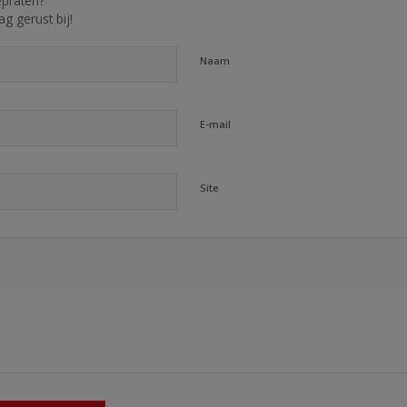
praten?
g gerust bij!
Naam
E-mail
Site